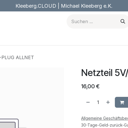
Kleeberg.CLOUD | Michael Kleeberg e.K.
n
Forum
Blog
Kurse
Termin
Jobs
Kontakt
EU-PLUG ALLNET
Netzteil 5
16,00
€
Allgemeine Geschäftsb
30-Tage-Geld-zurück-Ga