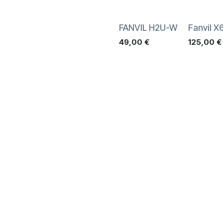
FANVIL H2U-W
Fanvil X
49,00
€
125,00
€