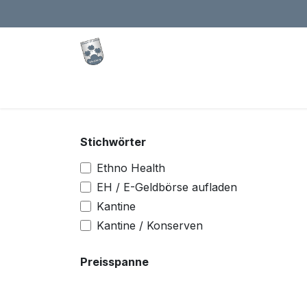
Zum Inhalt springen
Kleeberg.CLOUD
Shop
Veranstaltunge
Stichwörter
Ethno Health
EH / E-Geldbörse aufladen
Kantine
Kantine / Konserven
Preisspanne