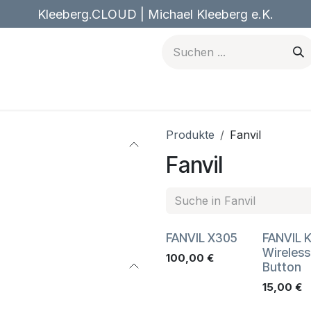
Kleeberg.CLOUD | Michael Kleeberg e.K.
n
Forum
Blog
Kurse
Termin
Jobs
Kontakt
Produkte
Fanvil
Fanvil
FANVIL X305
FANVIL 
Wireless
100,00
€
Button
15,00
€